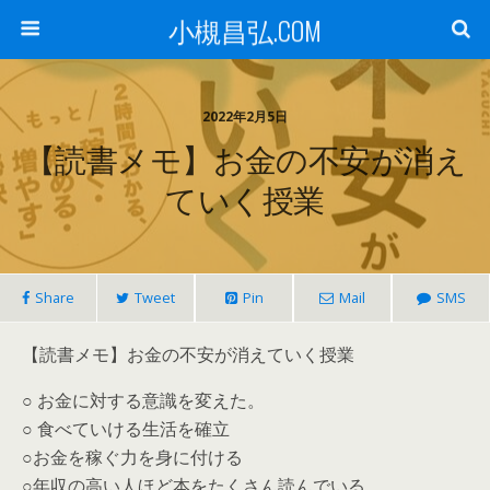
小槻昌弘.COM
2022年2月5日
【読書メモ】お金の不安が消え
ていく授業
Share
Tweet
Pin
Mail
SMS
【読書メモ】お金の不安が消えていく授業
○ お金に対する意識を変えた。
○ 食べていける生活を確立
○お金を稼ぐ力を身に付ける
○年収の高い人ほど本をたくさん読んでいる。