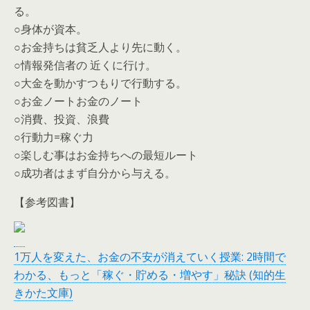
る。
○身体が資本。
○お金持ちは貧乏人より先に動く。
○情報発信者の 近くに行け。
○大金を動かすつもりで行動する。
○お金ノートお金のノート
○消費、投資、浪費
○行動力=稼ぐ力
○楽しむ事はお金持ちへの最短ルート
○成功者はまず自分から与える。
【参考図書】
1万人を変えた、お金の不安が消えていく授業: 2時間で
わかる、もっと「稼ぐ・貯める・増やす」秘訣 (知的生
きかた文庫)