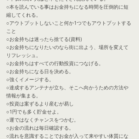
○本を読んでいる事はお金持ちになる時間を圧倒的に短
縮してくれる。
○アウトプットしないこと何か1つでもアウトプットする
こと
○お金持ちは迷ったら捨てる(資料)
○お金持ちになりたいのなら街に出よう、場所を変えて
リフレッシュ。
○お金持ちはすべての行動投資につなげる。
○お金持ちになる日を決める。
○強くイメージする。
○達成するアンテナが立ち、そこへ向かうための方法や
情報が集まる。
○投資は案ずるより産むが易し
○1円でも多く貯金せよ。
○運ではなくチャンスをつかむ。
○お金の流れは毎日確認する。
○流れを意識することでお金が入って来やすい体質にな