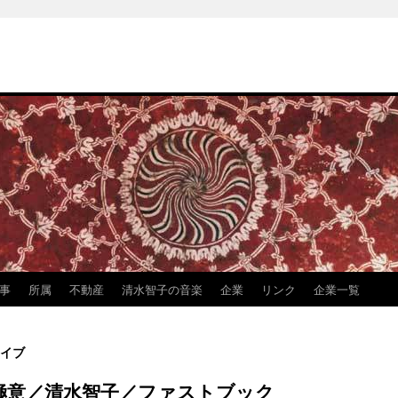
事
所属
不動産
清水智子の音楽
企業
リンク
企業一覧
イブ
極意／清水智子／ファストブック