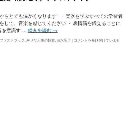
からとても温かくなります” ・ 楽器を学ぶすべての学習者
をして、音楽を感じてください ・ 表情筋を鍛えることに
音を意識す …
続きを読む
→
【本
ファストブック
,
幸せな人生の極意
,
清水智子
|
コメントを受け付けていませ
棚】
幸
せ
な
人
生
の
極
意
／
清
水
智
子
／
フ
ァ