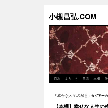
コ
ン
小槻昌弘.COM
テ
ン
ツ
へ
ス
キ
ッ
プ
目次
ようこそ
日記
本棚
仕
幸せな人生の極意
「
」タグアーカ
【本棚】幸せな人生の