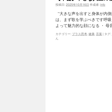
投稿日:
2025年10月16日
作成者:
info
”大きな声を出すと身体が内側
は、まず歌を学ぶべきです呼吸
よって魅力的な顔になる ・ 母
カテゴリー:
プラス思考
,
健康
,
言葉
|
タグ:
ん