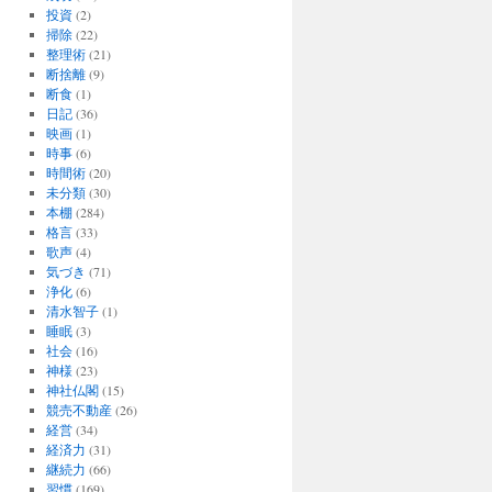
投資
(2)
掃除
(22)
整理術
(21)
断捨離
(9)
断食
(1)
日記
(36)
映画
(1)
時事
(6)
時間術
(20)
未分類
(30)
本棚
(284)
格言
(33)
歌声
(4)
気づき
(71)
浄化
(6)
清水智子
(1)
睡眠
(3)
社会
(16)
神様
(23)
神社仏閣
(15)
競売不動産
(26)
経営
(34)
経済力
(31)
継続力
(66)
習慣
(169)