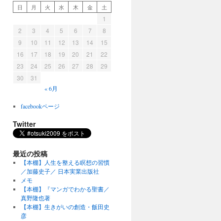
日
月
火
水
木
金
土
1
2
3
4
5
6
7
8
9
10
11
12
13
14
15
16
17
18
19
20
21
22
23
24
25
26
27
28
29
30
31
« 6月
facebookページ
Twitter
最近の投稿
【本棚】人生を整える瞑想の習慣
／加藤史子／ 日本実業出版社
メモ
【本棚】『マンガでわかる聖書／
真野隆也著
【本棚】生きがいの創造・飯田史
彦