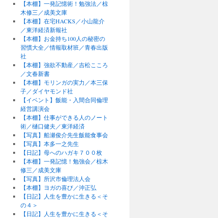
【本棚】一発記憶術！勉強法／椋
木修三／成美文庫
【本棚】在宅HACKS／小山龍介
／東洋経済新報社
【本棚】お金持ち100人の秘密の
習慣大全／情報取材班／青春出版
社
【本棚】強欲不動産／吉松こころ
／文春新書
【本棚】モリンガの実力／本三保
子／ダイヤモンド社
【イベント】飯能・入間合同倫理
経営講演会
【本棚】仕事ができる人のノート
術／樋口健夫／東洋経済
【写真】船瀬俊介先生飯能食事会
【写真】本多一之先生
【日記】母へのハガキ７００枚
【本棚】一発記憶！勉強会／椋木
修三／成美文庫
【写真】所沢市倫理法人会
【本棚】ヨガの喜び／沖正弘
【日記】人生を豊かに生きる＜そ
の４＞
【日記】人生を豊かに生きる＜そ