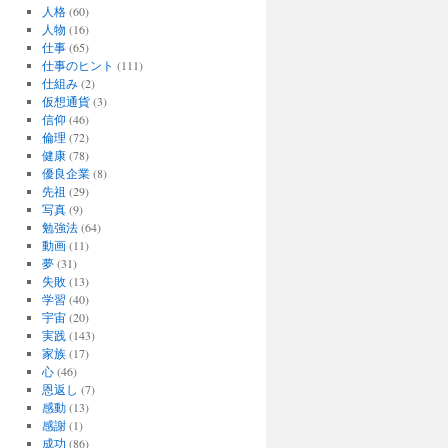
人格
(60)
人物
(16)
仕事
(65)
仕事のヒント
(111)
仕組み
(2)
仮想通貨
(3)
信仰
(46)
倫理
(72)
健康
(78)
優良企業
(8)
先祖
(29)
写真
(9)
勉強法
(64)
動画
(11)
夢
(31)
失敗
(13)
学習
(40)
宇宙
(20)
実践
(143)
家族
(17)
心
(46)
恩返し
(7)
感動
(13)
感謝
(1)
成功
(86)