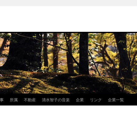
事
所属
不動産
清水智子の音楽
企業
リンク
企業一覧