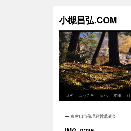
コ
ン
小槻昌弘.COM
テ
ン
ツ
へ
ス
キ
ッ
プ
目次
ようこそ
日記
本棚
仕
←
東村山市倫理経営講演会
IMG_9235