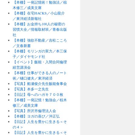
【本棚】一発記憶術！勉強法／椋
木修三／成美文庫
【本棚】在宅HACKS／小山龍介
／東洋経済新報社
【本棚】お金持ち100人の秘密の
習慣大全／情報取材班／青春出版
社
【本棚】強欲不動産／吉松こころ
／文春新書
【本棚】モリンガの実力／本三保
子／ダイヤモンド社
【イベント】飯能・入間合同倫理
経営講演会
【本棚】仕事ができる人のノート
術／樋口健夫／東洋経済
【写真】船瀬俊介先生飯能食事会
【写真】本多一之先生
【日記】母へのハガキ７００枚
【本棚】一発記憶！勉強会／椋木
修三／成美文庫
【写真】所沢市倫理法人会
【本棚】ヨガの喜び／沖正弘
【日記】人生を豊かに生きる＜そ
の４＞
【日記】人生を豊かに生きる＜そ