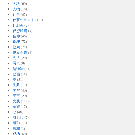
人格
(60)
人物
(16)
仕事
(65)
仕事のヒント
(111)
仕組み
(2)
仮想通貨
(3)
信仰
(46)
倫理
(72)
健康
(78)
優良企業
(8)
先祖
(29)
写真
(9)
勉強法
(64)
動画
(11)
夢
(31)
失敗
(13)
学習
(40)
宇宙
(20)
実践
(143)
家族
(17)
心
(46)
恩返し
(7)
感動
(13)
感謝
(1)
成功
(86)