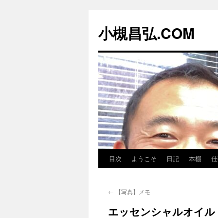
コ
ン
小槻昌弘.COM
テ
ン
ツ
へ
ス
キ
ッ
プ
目次
ようこそ
日記
本棚
仕
←
【写真】メモ
エッセンシャルオイル