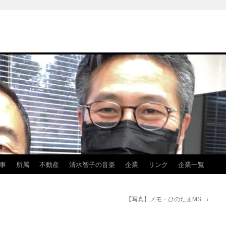
事
所属
不動産
清水智子の音楽
企業
リンク
企業一覧
【写真】メモ・ひのたまMS
→