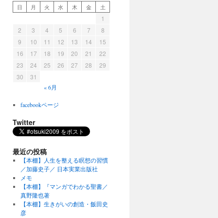
日
月
火
水
木
金
土
1
2
3
4
5
6
7
8
9
10
11
12
13
14
15
16
17
18
19
20
21
22
23
24
25
26
27
28
29
30
31
« 6月
facebookページ
Twitter
最近の投稿
【本棚】人生を整える瞑想の習慣
／加藤史子／ 日本実業出版社
メモ
【本棚】『マンガでわかる聖書／
真野隆也著
【本棚】生きがいの創造・飯田史
彦