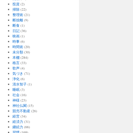
投資
(2)
掃除
(22)
整理術
(21)
断捨離
(9)
断食
(1)
日記
(36)
映画
(1)
時事
(6)
時間術
(20)
未分類
(30)
本棚
(284)
格言
(33)
歌声
(4)
気づき
(71)
浄化
(6)
清水智子
(1)
睡眠
(3)
社会
(16)
神様
(23)
神社仏閣
(15)
競売不動産
(26)
経営
(34)
経済力
(31)
継続力
(66)
習慣
(169)