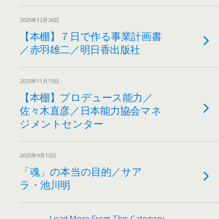
2025年12月26日
【本棚】７日で作る事業計画書
／赤羽雄二／明日香出版社
2025年11月19日
【本棚】プロデュース能力／
佐々木直彦／日本能力協会マネ
ジメントセンター
2025年9月12日
「魂」の本当の目的／サア
ラ・池川明
Load More From This Category…