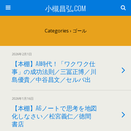
小槻昌弘.COM
Categories ›
ゴール
2026年2月1日
【本棚】AI時代！「ワクワク仕
事」の成功法則／三冨正博／川
島優貴／中谷昌文／セルバ出
2026年1月16日
【本棚】A6ノートで思考を地図
化しなさい／松宮義仁／徳間
書店