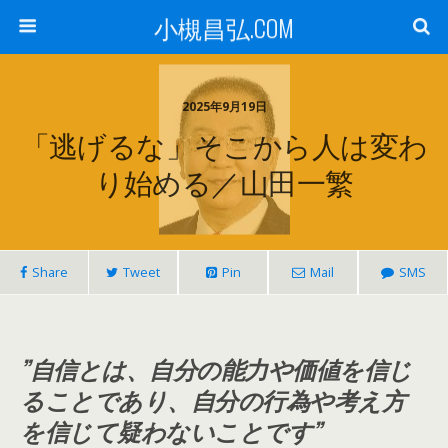
小槻昌弘.COM
2025年9月19日
「逃げるな」そこから人は変わ
り始める／山田一繁
Share
Tweet
Pin
Mail
SMS
”自信とは、自分の能力や価値を信じ
ることであり、自分の行為や考え方
を信じて疑わないことです”