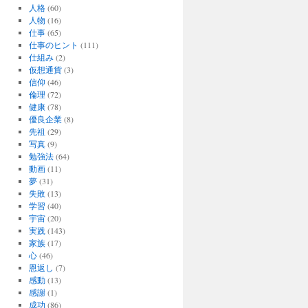
人格
(60)
人物
(16)
仕事
(65)
仕事のヒント
(111)
仕組み
(2)
仮想通貨
(3)
信仰
(46)
倫理
(72)
健康
(78)
優良企業
(8)
先祖
(29)
写真
(9)
勉強法
(64)
動画
(11)
夢
(31)
失敗
(13)
学習
(40)
宇宙
(20)
実践
(143)
家族
(17)
心
(46)
恩返し
(7)
感動
(13)
感謝
(1)
成功
(86)