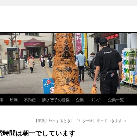
事
所属
不動産
清水智子の音楽
企業
リンク
企業一覧
【実践】外出するときにゴミも一緒に持っていきます
→
索時間は朝一でしています