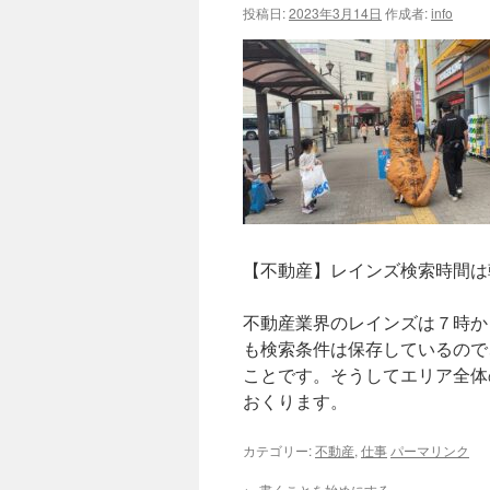
投稿日:
2023年3月14日
作成者:
info
【不動産】レインズ検索時間は
不動産業界のレインズは７時か
も検索条件は保存しているので
ことです。そうしてエリア全体
おくります。
カテゴリー:
不動産
,
仕事
パーマリンク
←
書くことを始めにする