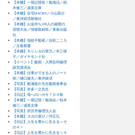
【本棚】一発記憶術！勉強法／椋
木修三／成美文庫
【本棚】在宅HACKS／小山龍介
／東洋経済新報社
【本棚】お金持ち100人の秘密の
習慣大全／情報取材班／青春出版
社
【本棚】強欲不動産／吉松こころ
／文春新書
【本棚】モリンガの実力／本三保
子／ダイヤモンド社
【イベント】飯能・入間合同倫理
経営講演会
【本棚】仕事ができる人のノート
術／樋口健夫／東洋経済
【写真】船瀬俊介先生飯能食事会
【写真】本多一之先生
【日記】母へのハガキ７００枚
【本棚】一発記憶！勉強会／椋木
修三／成美文庫
【写真】所沢市倫理法人会
【本棚】ヨガの喜び／沖正弘
【日記】人生を豊かに生きる＜そ
の４＞
【日記】人生を豊かに生きる＜そ