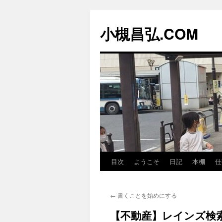
コ
ン
小槻昌弘.COM
テ
ン
ツ
へ
ス
キ
ッ
プ
目次
ようこそ
日記
本棚
仕
←
書くことを始めにする
【不動産】レインズ検