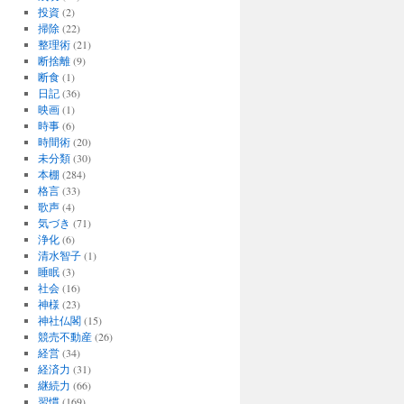
投資
(2)
掃除
(22)
整理術
(21)
断捨離
(9)
断食
(1)
日記
(36)
映画
(1)
時事
(6)
時間術
(20)
未分類
(30)
本棚
(284)
格言
(33)
歌声
(4)
気づき
(71)
浄化
(6)
清水智子
(1)
睡眠
(3)
社会
(16)
神様
(23)
神社仏閣
(15)
競売不動産
(26)
経営
(34)
経済力
(31)
継続力
(66)
習慣
(169)