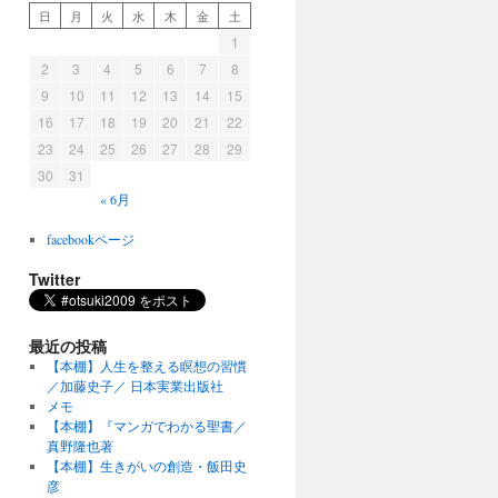
日
月
火
水
木
金
土
1
2
3
4
5
6
7
8
9
10
11
12
13
14
15
16
17
18
19
20
21
22
23
24
25
26
27
28
29
30
31
« 6月
facebookページ
Twitter
最近の投稿
【本棚】人生を整える瞑想の習慣
／加藤史子／ 日本実業出版社
メモ
【本棚】『マンガでわかる聖書／
真野隆也著
【本棚】生きがいの創造・飯田史
彦