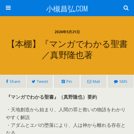
小槻昌弘.COM
2026年5月21日
【本棚】『マンガでわかる聖書
／真野隆也著
Share
Tweet
Pin
Mail
SMS
『マンガでわかる聖書』（真野隆也）要約
・天地創造から始まり、人間の罪と救いの物語をわかり
やすく解説
・アダムとエバの堕落により、人は神から離れる存在と
なる