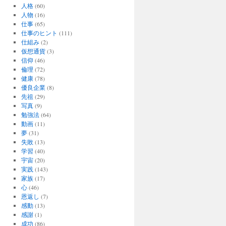
人格
(60)
人物
(16)
仕事
(65)
仕事のヒント
(111)
仕組み
(2)
仮想通貨
(3)
信仰
(46)
倫理
(72)
健康
(78)
優良企業
(8)
先祖
(29)
写真
(9)
勉強法
(64)
動画
(11)
夢
(31)
失敗
(13)
学習
(40)
宇宙
(20)
実践
(143)
家族
(17)
心
(46)
恩返し
(7)
感動
(13)
感謝
(1)
成功
(86)