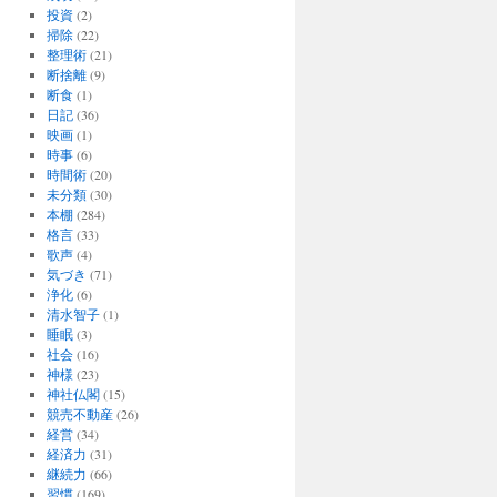
投資
(2)
掃除
(22)
整理術
(21)
断捨離
(9)
断食
(1)
日記
(36)
映画
(1)
時事
(6)
時間術
(20)
未分類
(30)
本棚
(284)
格言
(33)
歌声
(4)
気づき
(71)
浄化
(6)
清水智子
(1)
睡眠
(3)
社会
(16)
神様
(23)
神社仏閣
(15)
競売不動産
(26)
経営
(34)
経済力
(31)
継続力
(66)
習慣
(169)