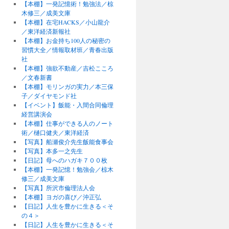
【本棚】一発記憶術！勉強法／椋
木修三／成美文庫
【本棚】在宅HACKS／小山龍介
／東洋経済新報社
【本棚】お金持ち100人の秘密の
習慣大全／情報取材班／青春出版
社
【本棚】強欲不動産／吉松こころ
／文春新書
【本棚】モリンガの実力／本三保
子／ダイヤモンド社
【イベント】飯能・入間合同倫理
経営講演会
【本棚】仕事ができる人のノート
術／樋口健夫／東洋経済
【写真】船瀬俊介先生飯能食事会
【写真】本多一之先生
【日記】母へのハガキ７００枚
【本棚】一発記憶！勉強会／椋木
修三／成美文庫
【写真】所沢市倫理法人会
【本棚】ヨガの喜び／沖正弘
【日記】人生を豊かに生きる＜そ
の４＞
【日記】人生を豊かに生きる＜そ