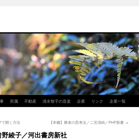
事
所属
不動産
清水智子の音楽
企業
リンク
企業一覧
ブで開く方法
【本棚】勝者の思考法／二宮清純／PHP新書
→
曾野綾子／河出書房新社