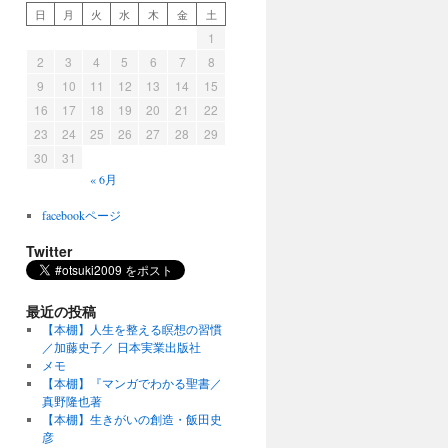
日
月
火
水
木
金
土
1
2
3
4
5
6
7
8
9
10
11
12
13
14
15
16
17
18
19
20
21
22
23
24
25
26
27
28
29
30
31
« 6月
facebookページ
Twitter
最近の投稿
【本棚】人生を整える瞑想の習慣
／加藤史子／ 日本実業出版社
メモ
【本棚】『マンガでわかる聖書／
真野隆也著
【本棚】生きがいの創造・飯田史
彦