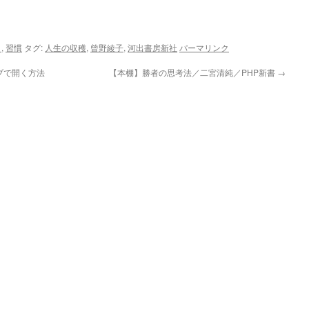
き
,
習慣
タグ:
人生の収穫
,
曾野綾子
,
河出書房新社
パーマリンク
ブで開く方法
【本棚】勝者の思考法／二宮清純／PHP新書
→