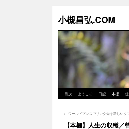
コ
ン
小槻昌弘.COM
テ
ン
ツ
へ
ス
キ
ッ
プ
目次
ようこそ
日記
本棚
仕
←
ワールドプレスでリンク先を新しいタ
【本棚】人生の収穫／