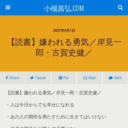
小槻昌弘.COM
2021年9月1日
【読書】嫌われる勇気／岸見一
郎・古賀史健／
Share
Tweet
Pin
Mail
SMS
【読書】嫌われる勇気／岸見一郎・古賀史健／
・人は今日からでも幸せになれる
・あの人の期待を満たすために生きてはいけない