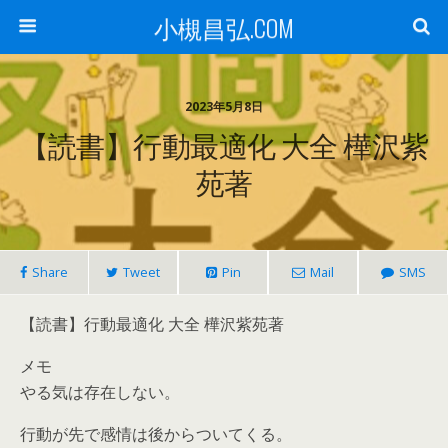
小槻昌弘.COM
2023年5月8日
【読書】行動最適化 大全 樺沢紫
苑著
Share
Tweet
Pin
Mail
SMS
【読書】行動最適化 大全 樺沢紫苑著
メモ
やる気は存在しない。
行動が先で感情は後からついてくる。