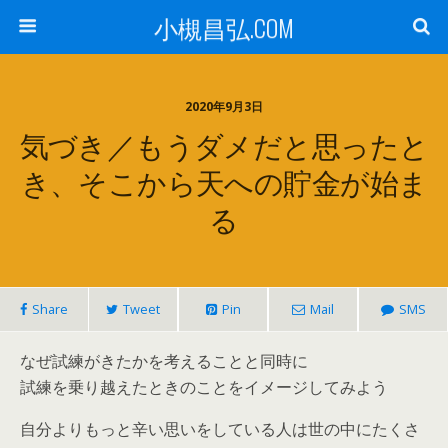
小槻昌弘.COM
2020年9月3日
気づき／もうダメだと思ったと
き、そこから天への貯金が始ま
る
Share
Tweet
Pin
Mail
SMS
なぜ試練がきたかを考えることと同時に
試練を乗り越えたときのことをイメージしてみよう
自分よりもっと辛い思いをしている人は世の中にたくさ