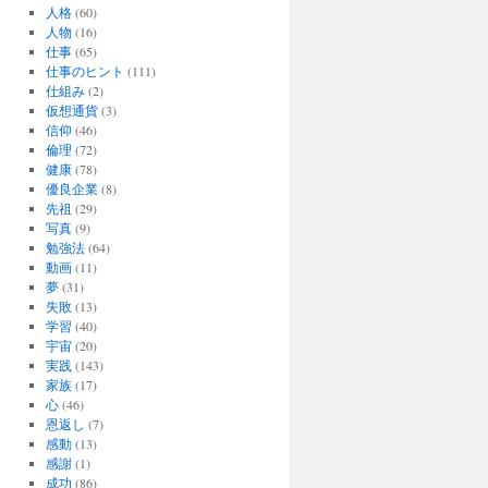
人格
(60)
人物
(16)
仕事
(65)
仕事のヒント
(111)
仕組み
(2)
仮想通貨
(3)
信仰
(46)
倫理
(72)
健康
(78)
優良企業
(8)
先祖
(29)
写真
(9)
勉強法
(64)
動画
(11)
夢
(31)
失敗
(13)
学習
(40)
宇宙
(20)
実践
(143)
家族
(17)
心
(46)
恩返し
(7)
感動
(13)
感謝
(1)
成功
(86)