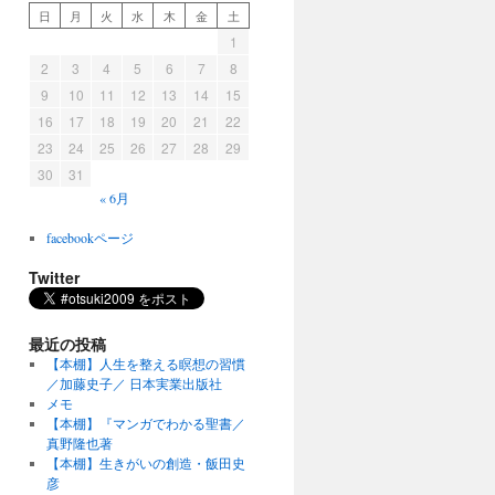
日
月
火
水
木
金
土
1
2
3
4
5
6
7
8
9
10
11
12
13
14
15
16
17
18
19
20
21
22
23
24
25
26
27
28
29
30
31
« 6月
facebookページ
Twitter
最近の投稿
【本棚】人生を整える瞑想の習慣
／加藤史子／ 日本実業出版社
メモ
【本棚】『マンガでわかる聖書／
真野隆也著
【本棚】生きがいの創造・飯田史
彦