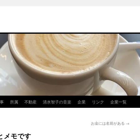
事
所属
不動産
清水智子の音楽
企業
リンク
企業一覧
お金には名前がある
→
とメモです