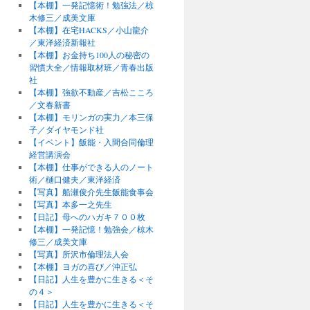
【本棚】一発記憶術！勉強法／椋
木修三／成美文庫
【本棚】在宅HACKS／小山龍介
／東洋経済新報社
【本棚】お金持ち100人の秘密の
習慣大全／情報取材班／青春出版
社
【本棚】強欲不動産／吉松こころ
／文春新書
【本棚】モリンガの実力／本三保
子／ダイヤモンド社
【イベント】飯能・入間合同倫理
経営講演会
【本棚】仕事ができる人のノート
術／樋口健夫／東洋経済
【写真】船瀬俊介先生飯能食事会
【写真】本多一之先生
【日記】母へのハガキ７００枚
【本棚】一発記憶！勉強会／椋木
修三／成美文庫
【写真】所沢市倫理法人会
【本棚】ヨガの喜び／沖正弘
【日記】人生を豊かに生きる＜そ
の４＞
【日記】人生を豊かに生きる＜そ