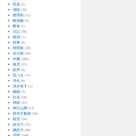
投資
(2)
掃除
(22)
整理術
(21)
断捨離
(9)
断食
(1)
日記
(36)
映画
(1)
時事
(6)
時間術
(20)
未分類
(30)
本棚
(284)
格言
(33)
歌声
(4)
気づき
(71)
浄化
(6)
清水智子
(1)
睡眠
(3)
社会
(16)
神様
(23)
神社仏閣
(15)
競売不動産
(26)
経営
(34)
経済力
(31)
継続力
(66)
習慣
(169)