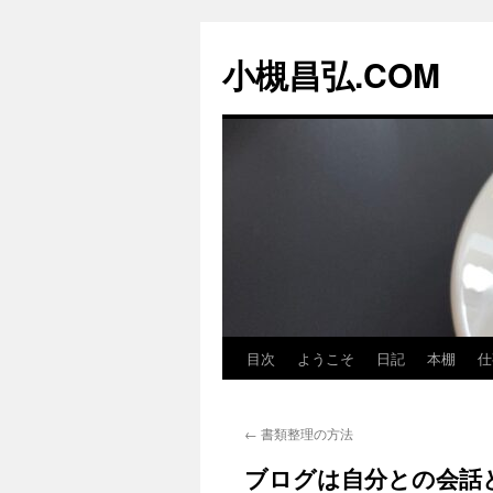
コ
ン
小槻昌弘.COM
テ
ン
ツ
へ
ス
キ
ッ
プ
目次
ようこそ
日記
本棚
仕
←
書類整理の方法
ブログは自分との会話