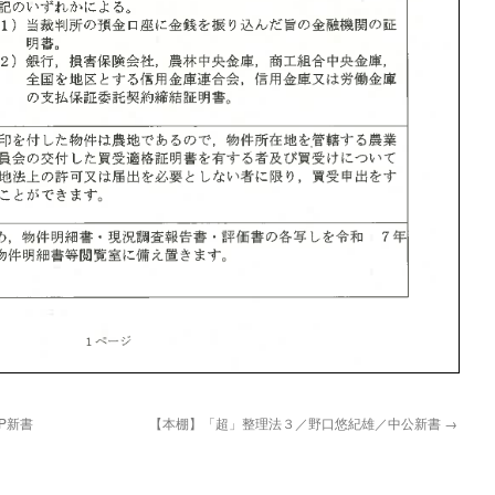
P新書
【本棚】「超」整理法３／野口悠紀雄／中公新書
→