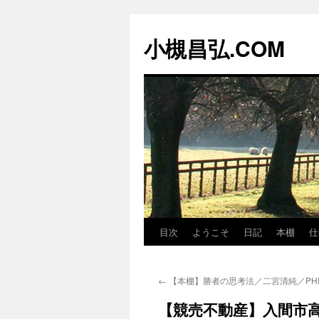
コ
ン
小槻昌弘.COM
テ
ン
ツ
へ
ス
キ
ッ
プ
目次
ようこそ
日記
本棚
仕
←
【本棚】勝者の思考法／二宮清純／PH
【競売不動産】入間市