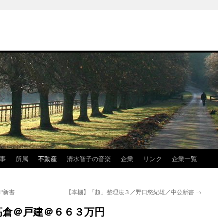
事
所属
不動産
清水智子の音楽
企業
リンク
企業一覧
P新書
【本棚】「超」整理法３／野口悠紀雄／中公新書
→
高倉＠戸建＠６６３万円