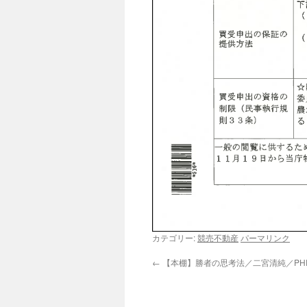
カテゴリー:
競売不動産
パーマリンク
←
【本棚】勝者の思考法／二宮清純／PH