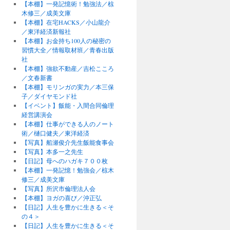
【本棚】一発記憶術！勉強法／椋
木修三／成美文庫
【本棚】在宅HACKS／小山龍介
／東洋経済新報社
【本棚】お金持ち100人の秘密の
習慣大全／情報取材班／青春出版
社
【本棚】強欲不動産／吉松こころ
／文春新書
【本棚】モリンガの実力／本三保
子／ダイヤモンド社
【イベント】飯能・入間合同倫理
経営講演会
【本棚】仕事ができる人のノート
術／樋口健夫／東洋経済
【写真】船瀬俊介先生飯能食事会
【写真】本多一之先生
【日記】母へのハガキ７００枚
【本棚】一発記憶！勉強会／椋木
修三／成美文庫
【写真】所沢市倫理法人会
【本棚】ヨガの喜び／沖正弘
【日記】人生を豊かに生きる＜そ
の４＞
【日記】人生を豊かに生きる＜そ