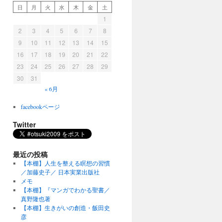
日
月
火
水
木
金
土
1
2
3
4
5
6
7
8
9
10
11
12
13
14
15
16
17
18
19
20
21
22
23
24
25
26
27
28
29
30
31
« 6月
facebookページ
Twitter
最近の投稿
【本棚】人生を整える瞑想の習慣
／加藤史子／ 日本実業出版社
メモ
【本棚】『マンガでわかる聖書／
真野隆也著
【本棚】生きがいの創造・飯田史
彦