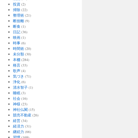
投資
(2)
掃除
(22)
整理術
(21)
断捨離
(9)
断食
(1)
日記
(36)
映画
(1)
時事
(6)
時間術
(20)
未分類
(30)
本棚
(284)
格言
(33)
歌声
(4)
気づき
(71)
浄化
(6)
清水智子
(1)
睡眠
(3)
社会
(16)
神様
(23)
神社仏閣
(15)
競売不動産
(26)
経営
(34)
経済力
(31)
継続力
(66)
習慣
(169)