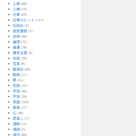
人格
(60)
人物
(16)
仕事
(65)
仕事のヒント
(111)
仕組み
(2)
仮想通貨
(3)
信仰
(46)
倫理
(72)
健康
(78)
優良企業
(8)
先祖
(29)
写真
(9)
勉強法
(64)
動画
(11)
夢
(31)
失敗
(13)
学習
(40)
宇宙
(20)
実践
(143)
家族
(17)
心
(46)
恩返し
(7)
感動
(13)
感謝
(1)
成功
(86)