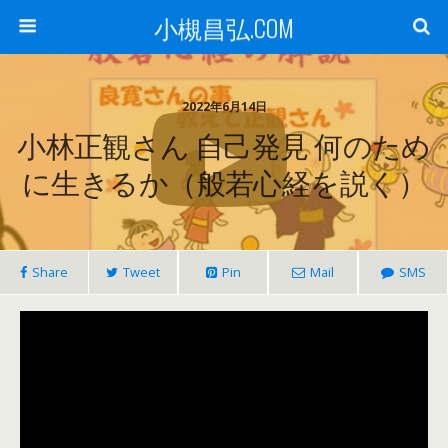
小槻昌弘.COM
2022年6月14日
小林正観さん 自己発見 何のため
に生きるか（般若心経を説く）
Share
Tweet
Pin
Mail
SMS