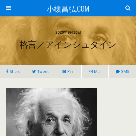
小槻昌弘.COM
2020年9月30日
格言／アインシュタイン
Share
Tweet
Pin
Mail
SMS