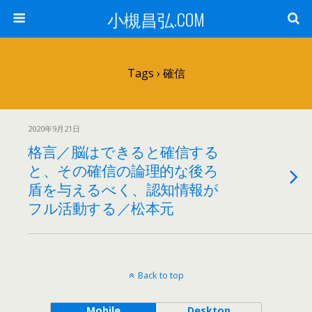
小槻昌弘.COM
Tags › 確信
2020年9月21日
格言／脳はできると確信する
と、その確信の論理的な後ろ
盾を与えるべく、認知情報が
フル活動する／松本元
Back to top
Mobile
Desktop