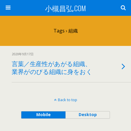
小槻昌弘.COM
Tags › 組織
2020年9月17日
言葉／生産性があがる組織、
業界がのびる組織に身をおく
Back to top
Mobile
Desktop