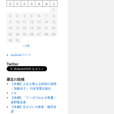
日
月
火
水
木
金
土
1
2
3
4
5
6
7
8
9
10
11
12
13
14
15
16
17
18
19
20
21
22
23
24
25
26
27
28
29
30
31
« 6月
facebookページ
Twitter
最近の投稿
【本棚】人生を整える瞑想の習慣
／加藤史子／ 日本実業出版社
メモ
【本棚】『マンガでわかる聖書／
真野隆也著
【本棚】生きがいの創造・飯田史
彦