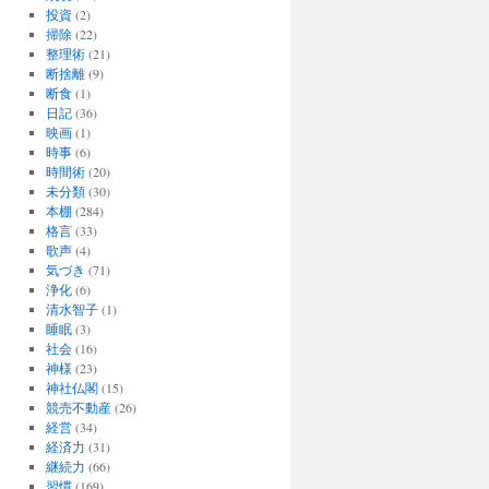
投資
(2)
掃除
(22)
整理術
(21)
断捨離
(9)
断食
(1)
日記
(36)
映画
(1)
時事
(6)
時間術
(20)
未分類
(30)
本棚
(284)
格言
(33)
歌声
(4)
気づき
(71)
浄化
(6)
清水智子
(1)
睡眠
(3)
社会
(16)
神様
(23)
神社仏閣
(15)
競売不動産
(26)
経営
(34)
経済力
(31)
継続力
(66)
習慣
(169)