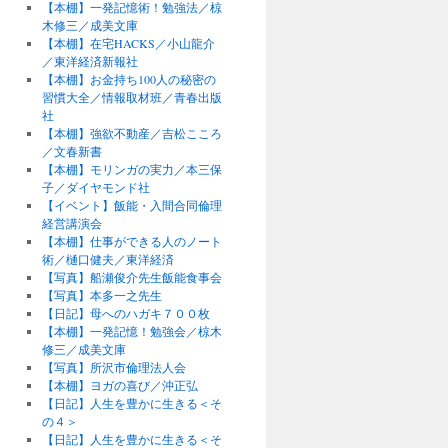
【本棚】一発記憶術！勉強法／椋
木修三／成美文庫
【本棚】在宅HACKS／小山龍介
／東洋経済新報社
【本棚】お金持ち100人の秘密の
習慣大全／情報取材班／青春出版
社
【本棚】強欲不動産／吉松こころ
／文春新書
【本棚】モリンガの実力／本三保
子／ダイヤモンド社
【イベント】飯能・入間合同倫理
経営講演会
【本棚】仕事ができる人のノート
術／樋口健夫／東洋経済
【写真】船瀬俊介先生飯能食事会
【写真】本多一之先生
【日記】母へのハガキ７００枚
【本棚】一発記憶！勉強会／椋木
修三／成美文庫
【写真】所沢市倫理法人会
【本棚】ヨガの喜び／沖正弘
【日記】人生を豊かに生きる＜そ
の４＞
【日記】人生を豊かに生きる＜そ