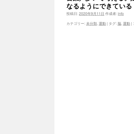
なるようにできている
投稿日:
2020年9月11日
作成者:
info
カテゴリー:
未分類
,
運動
|
タグ:
脳
,
運動
|