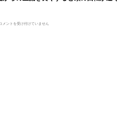
言
コメントを受け付けていません
葉
／
歩
い
て
考
え
る。
足
か
ら
の
血
流
を
良
く
す
る
と