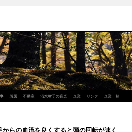
事
所属
不動産
清水智子の音楽
企業
リンク
企業一覧
足からの血流を良くすると頭の回転が速く