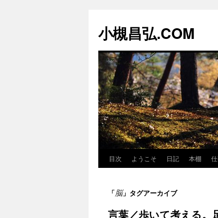
コ
ン
小槻昌弘.COM
テ
ン
ツ
へ
ス
キ
ッ
プ
目次
ようこそ
日記
本棚
仕
脳
「
」タグアーカイブ
言葉／歩いて考える。