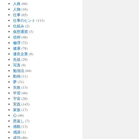
人格
(60)
人物
(16)
仕事
(65)
仕事のヒント
(111)
仕組み
(2)
仮想通貨
(3)
信仰
(46)
倫理
(72)
健康
(78)
優良企業
(8)
先祖
(29)
写真
(9)
勉強法
(64)
動画
(11)
夢
(31)
失敗
(13)
学習
(40)
宇宙
(20)
実践
(143)
家族
(17)
心
(46)
恩返し
(7)
感動
(13)
感謝
(1)
成功
(86)