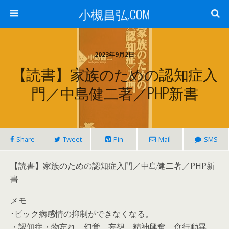
小槻昌弘.COM
2023年9月2日
【読書】家族のための認知症入
門／中島健二著／PHP新書
Share
Tweet
Pin
Mail
SMS
【読書】家族のための認知症入門／中島健二著／PHP新
書
メモ
･ピック病感情の抑制ができなくなる。
・認知症・物忘れ、幻覚、妄想、精神興奮、食行動異