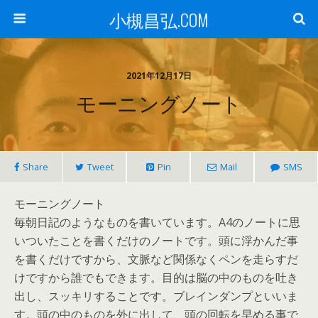
小槻昌弘.COM
2021年12月17日
モーニングノート
Share
Tweet
Pin
Mail
SMS
モーニングノート
毎朝日記のようなものを書いています。A4のノートに思
いついたことを書くだけのノートです。頭に浮かんだ事
を書くだけですから、文脈など関係なくペンを走らすだ
けですから誰でもできます。目的は脳の中のものを吐き
出し、スッキリすることです。ブレインダンプといいま
す。頭の中のものを外に出して、頭の回転を早める事で